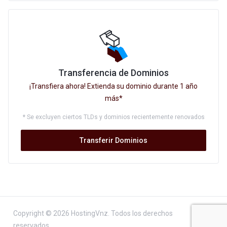
Transferencia de Dominios
¡Transfiera ahora! Extienda su dominio durante 1 año
más*
* Se excluyen ciertos TLDs y dominios recientemente renovados
Transferir Dominios
Copyright © 2026 HostingVnz. Todos los derechos
dominio(s) seleccionado
Continuar
0
reservados.